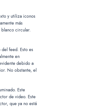
to y utiliza iconos
eramente más
 blanco circular.
.
 del feed. Esto es
almente en
 evidente debido a
ior. No obstante, el
fuminado. Este
tor de video. Este
tor, que ya no está