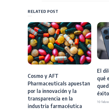
iPhone, iPad y Mac
entradas
RELATED POST
El di
Cosmo y AFT
qué e
Pharmaceuticals apuestan
qued
por la innovación y la
éxit
transparencia en la
10 febr
industria farmacéutica