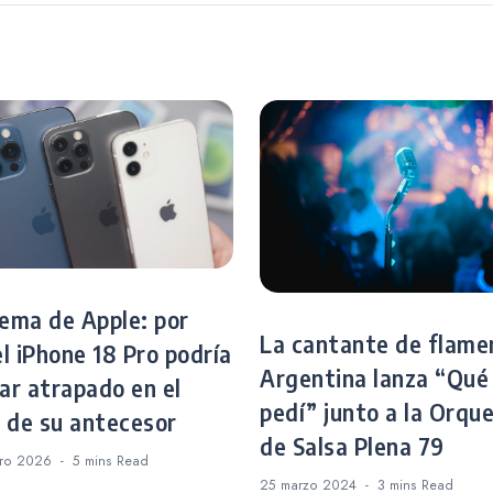
Seminario Web de A
lema de Apple: por
La cantante de flame
l iPhone 18 Pro podría
Argentina lanza “Qué
ar atrapado en el
pedí” junto a la Orqu
o de su antecesor
de Salsa Plena 79
ero 2026
5 mins
Read
25 marzo 2024
3 mins
Read