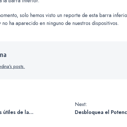
 la barra inferior.
omento, solo hemos visto un reporte de esta barra inferi
 no ha aparecido en ninguno de nuestros dispositivos.
ina
dina's posts.
Next:
 útiles de la
Desbloquea el Potenci
o de Apple para
Inteligencia Artificial