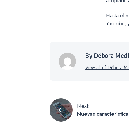
acoplado a
Hasta el m
YouTube, y
By Débora Med
View all of Débora Me
Navegación
Next:
Nuevas características
de
aplicación del tiemp