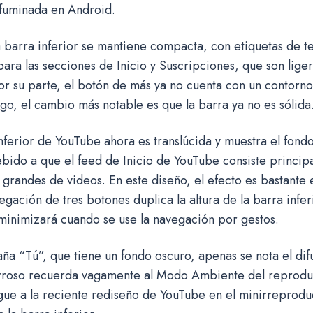
ifuminada en Android.
 barra inferior se mantiene compacta, con etiquetas de tex
para las secciones de Inicio y Suscripciones, que son lig
or su parte, el botón de más ya no cuenta con un contorno
o, el cambio más notable es que la barra ya no es sólida
nferior de YouTube ahora es translúcida y muestra el fondo
bido a que el feed de Inicio de YouTube consiste princip
 grandes de videos. En este diseño, el efecto es bastante
egación de tres botones duplica la altura de la barra infer
minimizará cuando se use la navegación por gestos.
aña “Tú”, que tiene un fondo oscuro, apenas se nota el di
rroso recuerda vagamente al Modo Ambiente del reproduc
ue a la reciente rediseño de YouTube en el minirreproduc