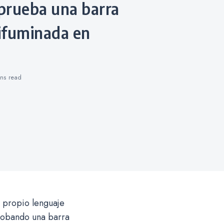
difuminada en
ins
read
u propio lenguaje
probando una barra