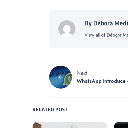
By Débora Med
View all of Débora Me
Navegación
Next:
WhatsApp introduce 
de
y afecta las fotos de 
la nueva función
entradas
RELATED POST