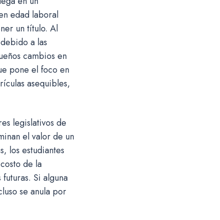
lega en un
en edad laboral
er un título. Al
debido a las
equeños cambios en
que pone el foco en
trículas asequibles,
es legislativos de
minan el valor de un
, los estudiantes
costo de la
futuras. Si alguna
cluso se anula por