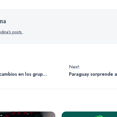
ina
dina's posts.
Next:
cambios en los grupos
Paraguay sorprende a 
perfil: cuándo llegará
tabla de las Eliminat
rumbo al Mundial 20