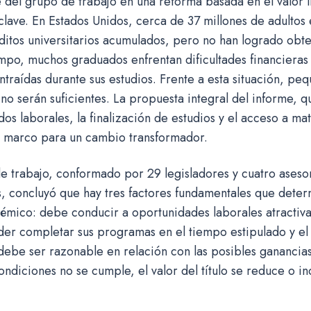
 del grupo de trabajo en una reforma basada en el valor l
ave. En Estados Unidos, cerca de 37 millones de adultos 
ditos universitarios acumulados, pero no han logrado obten
po, muchos graduados enfrentan dificultades financieras 
traídas durante sus estudios. Frente a esta situación, p
 no serán suficientes. La propuesta integral del informe, 
ados laborales, la finalización de estudios y el acceso a ma
n marco para un cambio transformador.
e trabajo, conformado por 29 legisladores y cuatro asesor
, concluyó que hay tres factores fundamentales que deter
démico: debe conducir a oportunidades laborales atractivas
er completar sus programas en el tiempo estipulado y el 
debe ser razonable en relación con las posibles ganancias 
ondiciones no se cumple, el valor del título se reduce o in