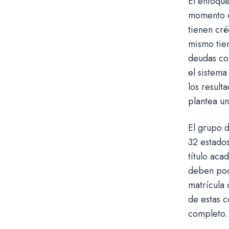
El enfoque
momento cl
tienen cré
mismo tiem
deudas con
el sistema
los result
plantea u
El grupo d
32 estados
título aca
deben pod
matrícula 
de estas c
completo.