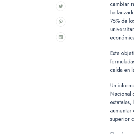
cambiar r
ha lanzado
75% de los
universita
económic
Este objet
formuladas
caída en l
Un inform
Nacional d
estatales,
aumentar e
superior 