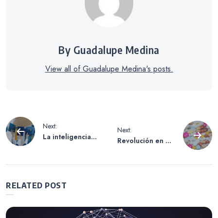
By Guadalupe Medina
View all of Guadalupe Medina's posts.
Navegación
Next:
Next:
La inteligencia
Revolución en el
de
artificial redefine
sector
el ingreso y la
farmacéutico:
enseñanza
entre la euforia
entradas
universitaria en
de Novo Nordisk
RELATED POST
Estados Unidos
y las ventas
estratégicas en
Olema