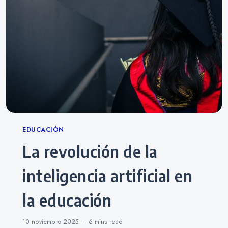
Categories
EDUCACIÓN
La revolución de la
inteligencia artificial en
la educación
10 noviembre 2025
6 mins
read