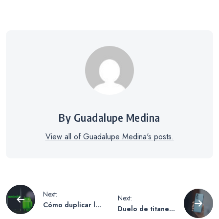
By Guadalupe Medina
View all of Guadalupe Medina's posts.
Navegación
Next:
Next:
Cómo duplicar la
Duelo de titanes
pantalla del