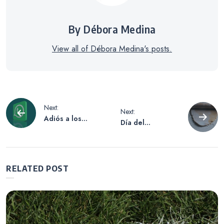
By Débora Medina
View all of Débora Medina's posts.
Navegación
Next:
Next:
Adiós a los
Día del
de
estados de
Panadero: Una
WhatsApp: el
tradición que
cambio
celebra la pasión
entradas
obligatorio que
por el pan en
RELATED POST
está por llegar
Argentina